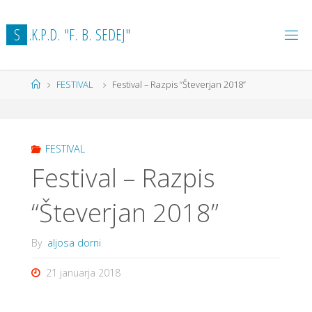
Skip
to
S
.
K
.
P
.
D
.
"
F
.
B
.
S
E
D
E
J
"
content
Home
FESTIVAL
Festival – Razpis “Števerjan 2018”
FESTIVAL
Festival – Razpis
“Števerjan 2018”
By
aljosa dorni
21 januarja 2018