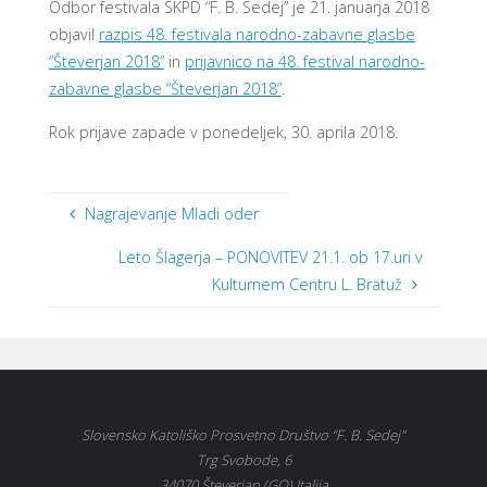
Odbor festivala SKPD “F. B. Sedej” je 21. januarja 2018
objavil
razpis 48. festivala narodno-zabavne glasbe
“Števerjan 2018”
in
prijavnico na 48. festival narodno-
zabavne glasbe “Števerjan 2018”
.
Rok prijave zapade v ponedeljek, 30. aprila 2018.
Nagrajevanje Mladi oder
Leto Šlagerja – PONOVITEV 21.1. ob 17.uri v
Kulturnem Centru L. Bratuž
Slovensko Katoliško Prosvetno Društvo “F. B. Sedej"
Trg Svobode, 6
34070 Števerjan (GO) Italija