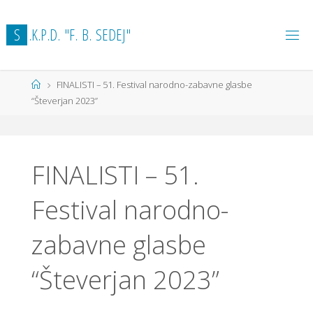
Skip
to
S
.
K
.
P
.
D
.
"
F
.
B
.
S
E
D
E
J
"
content
Home
FINALISTI – 51. Festival narodno-zabavne glasbe
“Števerjan 2023”
FINALISTI – 51.
Festival narodno-
zabavne glasbe
“Števerjan 2023”