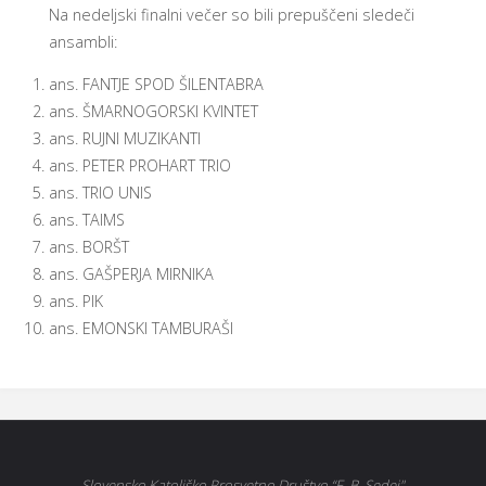
Na nedeljski finalni večer so bili prepuščeni sledeči
ansambli:
ans. FANTJE SPOD ŠILENTABRA
ans. ŠMARNOGORSKI KVINTET
ans. RUJNI MUZIKANTI
ans. PETER PROHART TRIO
ans. TRIO UNIS
ans. TAIMS
ans. BORŠT
ans. GAŠPERJA MIRNIKA
ans. PIK
ans. EMONSKI TAMBURAŠI
Slovensko Katoliško Prosvetno Društvo “F. B. Sedej"