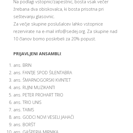
Na podlagi vstopnic/zapestnic, bosta vsak večer
žrebana dva obiskovalca, ki bosta prisotna pri
seštevanju glasovnic.
Za večje skupine poslušalcev lahko vstopnice
rezervirate na e-mail
info@sedej.org
. Za skupine nad
10 članov bomo poskrbeli za 20% popust.
PRIJAVLJENI ANSAMBLI
:
ans. BRIN
ans. FANTJE SPOD ŠILENTABRA
ans. ŠMARNOGORSKI KVINTET
ans. RUJNI MUZIKANTI
ans. PETER PROHART TRIO
ans. TRIO UNIS
ans. TAIMS
ans. GODCI NOVI VESELI JAHAČI
ans. BORŠT
ans. GAŠPERJA MIRNIKA