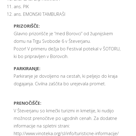
ans. PIK
ans. EMONSKI TAMBURAŠI
PRIZORIŠČE:
Glavno prizorišče je “med Borovci” od župnijskem
domu na Trgu Svobode 6 v Števerjanu.
Pozor! V primeru dežja bo Festival potekal v ŠOTORU,
ki bo pripravljen v Borovcih.
PARKIRANJE:
Parkiranje je dovoljeno na cestah, ki peljejo do kraja
dogajanja. Civilna zaščita bo urejevala promet.
PRENOČIŠČE:
V Števerjanu so kmečki turizmi in kmetije, ki nudijo
možnost prenočitve po ugodnih cenah. Za dodatne
informacije na spletni strani:
http://www.vinoteka.org/sl/info/turisticne-informacije/