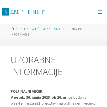
Skip
to
S
.
K
.
P
.
D
.
"
F
.
B
.
S
E
D
E
J
"
content
Home
51. FESTIVAL ŠTEVERJAN 2023
UPORABNE
INFORMACIJE
UPORABNE
INFORMACIJE
POLFINALNI VEČER
:
V petek, 30. junija 2023, ob 20. uri
se bodo vsi
prijavljeni ansambli predstavili na polfinalnem večeru.