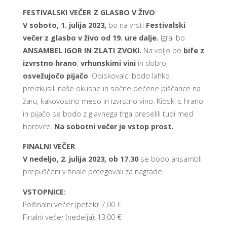
FESTIVALSKI VEČER Z GLASBO V ŽIVO
:
V soboto, 1. julija 2023,
bo na vrsti
Festivalski
večer z glasbo v živo od 19. ure dalje.
Igral bo
ANSAMBEL IGOR IN ZLATI ZVOKI.
Na voljo bo
bife z
izvrstno hrano
,
vrhunskimi vini
in dobro,
osvežujočo pijačo
. Obiskovalci bodo lahko
preizkusili naše okusne in sočne pečene piščance na
žaru, kakovostno meso in izvrstno vino. Kioski s hrano
in pijačo se bodo z glavnega trga preselili tudi med
borovce.
Na sobotni večer je vstop prost.
FINALNI VEČER
:
V nedeljo, 2. julija 2023, ob 17.30
se bodo ansambli
prepuščeni v finale potegovali za nagrade.
VSTOPNICE:
Polfinalni večer (petek): 7,00 €
Finalni večer (nedelja): 13,00 €