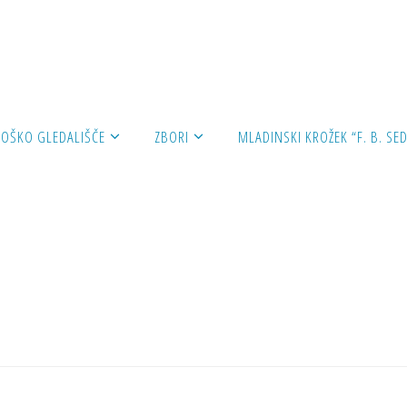
 PONOVITEV 21.1. ob 17.uri v Kulturnem Centru L. Bratuž
ROŠKO GLEDALIŠČE
ZBORI
MLADINSKI KROŽEK “F. B. SED
PONOVITEV 21.1. ob 17.uri