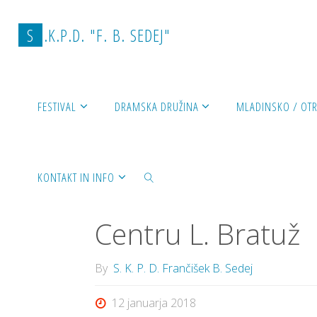
Skip
to
S
.
K
.
P
.
D
.
"
F
.
B
.
S
E
D
E
J
"
content
Home
SPLOŠNO DELOVANJE
Leto Šlagerja –
FESTIVAL
DRAMSKA DRUŽINA
MLADINSKO / OT
SPLOŠNO DELOVANJE
KONTAKT IN INFO
Leto Šlagerja – 
Centru L. Bratuž
SEARCH
By
S. K. P. D. Frančišek B. Sedej
12 januarja 2018