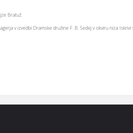
jze Bratuž.
lagerja v izvedbi Dramske družine F. B. Sedej v okviru niza Iskriv