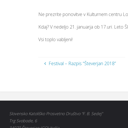
Ne prezrite ponovitve v Kulturnem centru Lo
Kdaj? V nedeljo 21. januarja ob 17.uri. Leto Š
Vsi toplo vabljeni!
Festival – Razpis “Števerjan 2018”
Slovensko Katoliško Prosvetno Društvo “F. B. Sedej"
Trg Svobode, 6
34070 Števerjan (GO) Italija