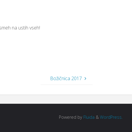
i smeh na ustih vseh!
Božičnica 2017
Powered by
Fluida
&
WordPress.