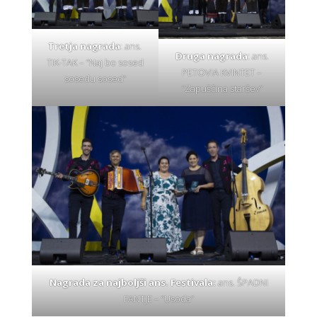
Tretja nagrada
: ans.
Druga nagrada
: ans.
TIK-TAK – “Naj bo sosed
PETOVIA KVINTET –
sosedu sosed”
“Zapuščina staršev”
Nagrada za najboljši ans. Festivala:
ans. ŠPADNI
FANTJE – “Usoda”