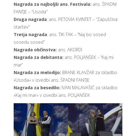
Nagrada za najboljši ans. Festivala:
ans. ŠPADNI
FANTJE – “Usoda”
Druga nagrada
: ans. PETOVIA KVINTET – “Zapuščina
staršev”
Tretja nagrada
: ans. TIK-TAK – “Naj bo sosed
sosedu sosed”
Nagrada občinstva:
ans. AKORDI
Nagrada za debitanta:
ans. POLJANŠEK – “Kaj mi
mar”
Nagrada za melodijo:
BRANE KLAVŽAR za skladbo
»Usoda« v izvedbi ans. ŠPADNI FANTJE
Nagrada za besedilo:
IVAN MALAVAŠIČ za skladbo
»Kaj mi mar« v izvedbi ans. POLJANŠEK