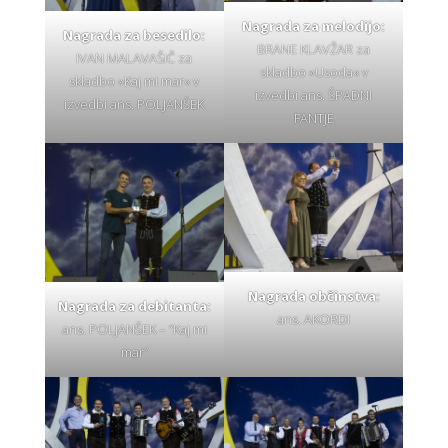
Nagrada za melodijo:
Nagrada za besedilo:
BRANE KLAVŽAR za
IVAN MALAVAŠIČ za
skladbo »Usoda« v
skladbo »Kaj mi mar« v
izvedbi ans. ŠPADNI
izvedbi ans. POLJANŠEK
FANTJE
Nagrada občinstva:
Nagrada za debitanta:
ans. AKORDI
ans. POLJANŠEK – “Kaj mi
mar”