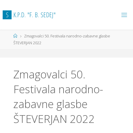
Skip
to
S
.
K
.
P
.
D
.
"
F
.
B
.
S
E
D
E
J
"
content
Home
Zmagovalci 50. Festivala narodno-zabavne glasbe
ŠTEVERJAN 2022
Zmagovalci 50.
Festivala narodno-
zabavne glasbe
ŠTEVERJAN 2022