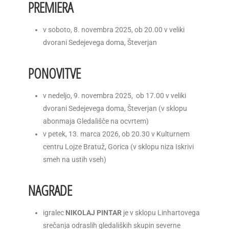
PREMIERA
v soboto, 8. novembra 2025, ob 20.00 v veliki
dvorani Sedejevega doma, Števerjan
PONOVITVE
v nedeljo, 9. novembra 2025, ob 17.00 v veliki
dvorani Sedejevega doma, Števerjan (v sklopu
abonmaja Gledališče na ocvrtem)
v petek, 13. marca 2026, ob 20.30 v Kulturnem
centru Lojze Bratuž, Gorica (v sklopu niza Iskrivi
smeh na ustih vseh)
NAGRADE
igralec
NIKOLAJ PINTAR
je v sklopu Linhartovega
srečanja odraslih gledaliških skupin severne