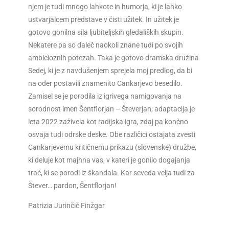
njem je tudi mnogo lahkote in humorja, ki je lahko
ustvarjalcem predstave v čisti užitek. In užitek je
gotovo gonilna sila ljubiteljskih gledaliških skupin.
Nekatere pa so daleč naokoli znane tudi po svojih
ambicioznih potezah. Taka je gotovo dramska družina
Sedej, ki je z navdušenjem sprejela moj predlog, da bi
na oder postavili znamenito Cankarjevo besedilo.
Zamisel se je porodila iz igrivega namigovanja na
sorodnost imen Šentflorjan – Števerjan; adaptacija je
leta 2022 zaživela kot radijska igra, zdaj pa končno
osvaja tudi odrske deske. Obe različici ostajata zvesti
Cankarjevemu kritičnemu prikazu (slovenske) družbe,
ki deluje kot majhna vas, v kateri je gonilo dogajanja
trač, ki se porodi iz škandala. Kar seveda velja tudi za
Štever… pardon, Šentflorjan!
Patrizia Jurinčič Finžgar