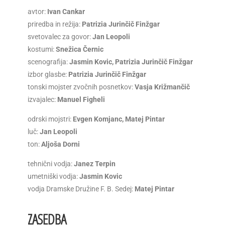
avtor:
Ivan Cankar
priredba in režija:
Patrizia Jurinčič Finžgar
svetovalec za govor:
Jan Leopoli
kostumi:
Snežica Černic
scenografija:
Jasmin Kovic, Patrizia Jurinčič Finžgar
izbor glasbe:
Patrizia Jurinčič Finžgar
tonski mojster zvočnih posnetkov:
Vasja Križmančič
izvajalec:
Manuel Figheli
odrski mojstri:
Evgen Komjanc, Matej Pintar
luč:
Jan Leopoli
ton:
Aljoša Dorni
tehnični vodja:
Janez Terpin
umetniški vodja:
Jasmin Kovic
vodja Dramske Družine F. B. Sedej:
Matej Pintar
ZASEDBA