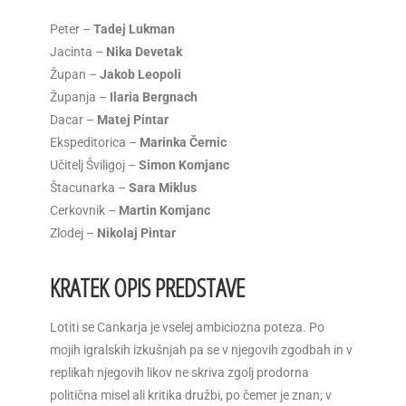
Peter –
Tadej Lukman
Jacinta –
Nika Devetak
Župan –
Jakob Leopoli
Županja –
Ilaria Bergnach
Dacar –
Matej Pintar
Ekspeditorica –
Marinka Černic
Učitelj Šviligoj –
Simon Komjanc
Štacunarka –
Sara Miklus
Cerkovnik –
Martin Komjanc
Zlodej –
Nikolaj Pintar
KRATEK OPIS PREDSTAVE
Lotiti se Cankarja je vselej ambiciozna poteza. Po
mojih igralskih izkušnjah pa se v njegovih zgodbah in v
replikah njegovih likov ne skriva zgolj prodorna
politična misel ali kritika družbi, po čemer je znan; v