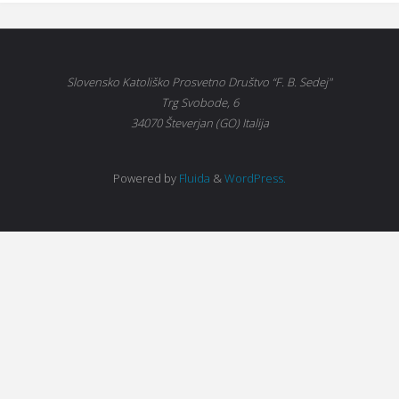
Slovensko Katoliško Prosvetno Društvo “F. B. Sedej"
Trg Svobode, 6
34070 Števerjan (GO) Italija
Powered by
Fluida
&
WordPress.