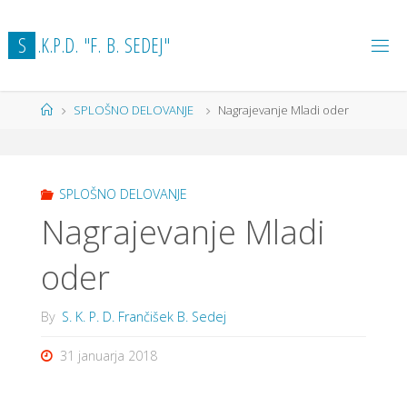
Skip
to
S
.
K
.
P
.
D
.
"
F
.
B
.
S
E
D
E
J
"
content
Home
SPLOŠNO DELOVANJE
Nagrajevanje Mladi oder
SPLOŠNO DELOVANJE
Nagrajevanje Mladi
oder
By
S. K. P. D. Frančišek B. Sedej
31 januarja 2018