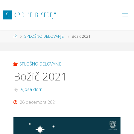
Skip
to
S
.
K
.
P
.
D
.
"
F
.
B
.
S
E
D
E
J
"
content
Home
SPLOŠNO DELOVANJE
Božič 2021
SPLOŠNO DELOVANJE
Božič 2021
By
aljosa dorni
26 decembra 2021