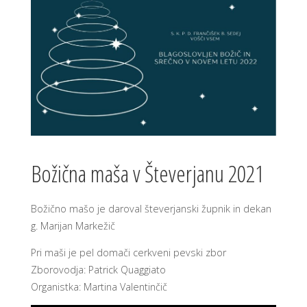
Božična maša v Števerjanu 2021
Božično mašo je daroval števerjanski župnik in dekan
g. Marijan Markežič
Pri maši je pel domači cerkveni pevski zbor
Zborovodja: Patrick Quaggiato
Organistka: Martina Valentinčič