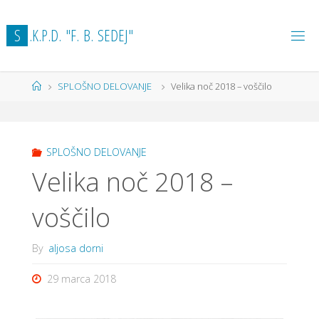
Skip
to
S
.
K
.
P
.
D
.
"
F
.
B
.
S
E
D
E
J
"
content
Home
SPLOŠNO DELOVANJE
Velika noč 2018 – voščilo
SPLOŠNO DELOVANJE
Velika noč 2018 –
voščilo
By
aljosa dorni
29 marca 2018