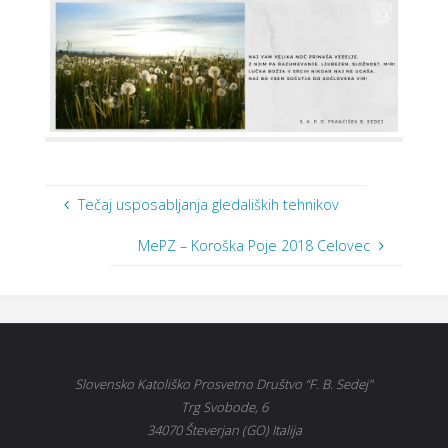
Tečaj usposabljanja gledaliških tehnikov
MePZ – Koroška Poje 2018 Celovec
Slovensko Katoliško Prosvetno Društvo “F. B. Sedej"
Trg Svobode, 6
34070 Števerjan (GO) Italija