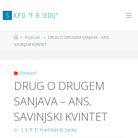
Skip
to
S
.
K
.
P
.
D
.
"
F
.
B
.
S
E
D
E
J
"
content
Home
Podcast
DRUG O DRUGEM SANJAVA – ANS.
SAVINJSKI KVINTET
Podcast
DRUG O DRUGEM
SANJAVA – ANS.
SAVINJSKI KVINTET
By
S. K. P. D. Frančišek B. Sedej