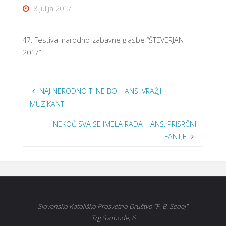
8 julija 2017
47. Festival narodno-zabavne glasbe “ŠTEVERJAN
2017”
NAJ NERODNO TI NE BO – ANS. VRAŽJI
MUZIKANTI
NEKOČ SVA SE IMELA RADA – ANS. PRISRČNI
FANTJE
Slovensko Katoliško Prosvetno Društvo “F. B. Sedej"
Trg Svobode, 6