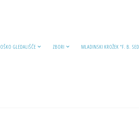
lava ob dnevu Slovenske kulture 2017
ROŠKO GLEDALIŠČE
ZBORI
MLADINSKI KROŽEK “F. B. SED
OVANJE
,
ZBOROVSKO DELOVANJE
a ob dnevu Slovenske ku