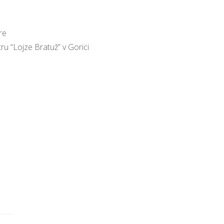
re
ru “Lojze Bratuž” v Gorici