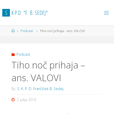
Skip
to
S
.
K
.
P
.
D
.
"
F
.
B
.
S
E
D
E
J
"
content
Home
Podcast
Tiho noč prihaja – ans. VALOVI
Podcast
Tiho noč prihaja –
ans. VALOVI
By
S. K. P. D. Frančišek B. Sedej
2 julija 2016