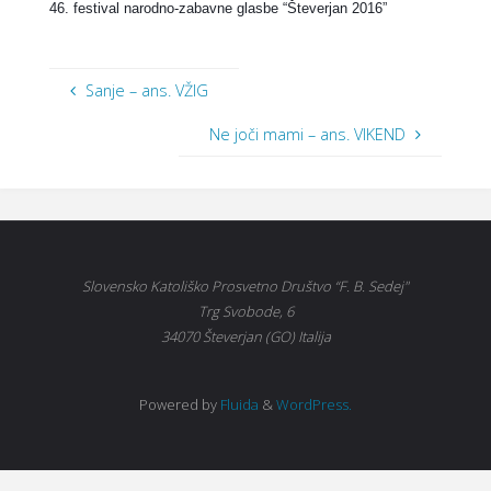
46.
f
estival narodno-zabavne glasbe “
Š
teverjan 2016”
Sanje – ans. VŽIG
Ne joči mami – ans. VIKEND
Slovensko Katoliško Prosvetno Društvo “F. B. Sedej"
Trg Svobode, 6
34070 Števerjan (GO) Italija
Powered by
Fluida
&
WordPress.