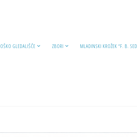
mikrofon2016
ROŠKO GLEDALIŠČE
ZBORI
MLADINSKI KROŽEK “F. B. SED
rofon2016