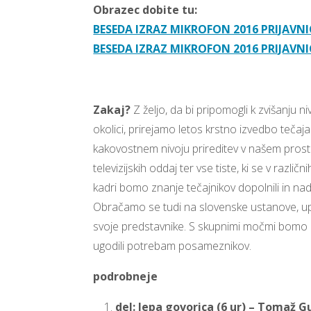
Obrazec dobite tu:
BESEDA IZRAZ MIKROFON 2016 PRIJAVN
BESEDA IZRAZ MIKROFON 2016 PRIJAVNI
Zakaj?
Z željo, da bi pripomogli k zvišanju 
okolici, prirejamo letos krstno izvedbo teča
kakovostnem nivoju prireditev v našem prosto
televizijskih oddaj ter vse tiste, ki se v ra
kadri bomo znanje tečajnikov dopolnili in nadg
Obračamo se tudi na slovenske ustanove, upra
svoje predstavnike. S skupnimi močmi bomo lah
ugodili potrebam posameznikov.
podrobneje
del: lepa govorica (6 ur) – Tomaž 