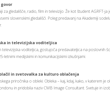
a govor
 za gledališče, radio, film in televizijo. Že kot študent AGRFT-ja
semi slovenskimi gledališči. Poleg predavanj na Akademiji sodelu
r.
ka in televizijska voditeljica
n televizijska voditeljica, gostujoča predavateljica na poslovnih 
5-letnimi medijskimi in komunikacijskimi izkušnjami.
 oblačil in svetovalka za kulturo oblačenja
kega priročnika o obleki: Obleka – kaj, kdaj, kako, v katerem je o
 v Londonu in pridobila naziv CMB Image Consultant. Svetuje in iz