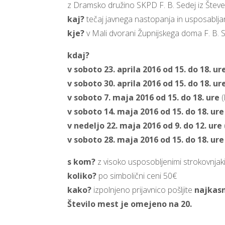
z Dramsko družino SKPD F. B. Sedej iz Števe
kaj?
tečaj javnega nastopanja in usposablj
kje?
v Mali dvorani Župnijskega doma F. B. S
kdaj?
v soboto 23. aprila 2016 od 15. do 18. ur
v soboto 30. aprila 2016 od 15. do 18. ur
v soboto 7. maja 2016 od 15. do 18. ure
(
v soboto 14. maja 2016 od 15. do 18. ur
v nedeljo 22. maja 2016 od 9. do 12. ure
v soboto 28. maja 2016 od 15. do 18. ure
s kom?
z visoko usposobljenimi strokovnjak
koliko?
po simbolični ceni 50€
kako?
izpolnjeno prijavnico pošljite
najkasn
Število mest je omejeno na 20.