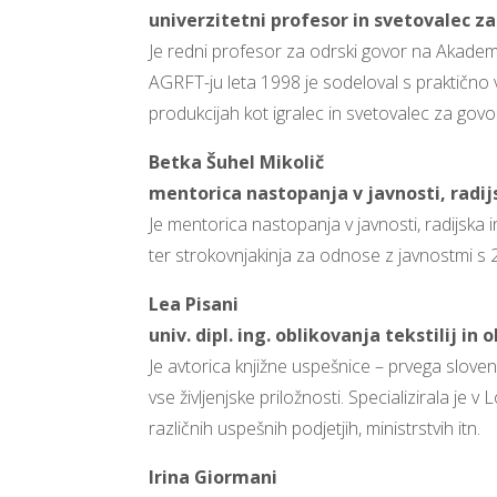
univerzitetni profesor in svetovalec z
Je redni profesor za odrski govor na Akademiji
AGRFT-ju leta 1998 je sodeloval s praktično v
produkcijah kot igralec in svetovalec za govo
Betka Šuhel Mikolič
mentorica nastopanja v javnosti, radijs
Je mentorica nastopanja v javnosti, radijska i
ter strokovnjakinja za odnose z javnostmi s 2
Lea Pisani
univ. dipl. ing. oblikovanja tekstilij in
Je avtorica knjižne uspešnice – prvega slovens
vse življenjske priložnosti. Specializirala je
različnih uspešnih podjetjih, ministrstvih itn.
Irina Giormani