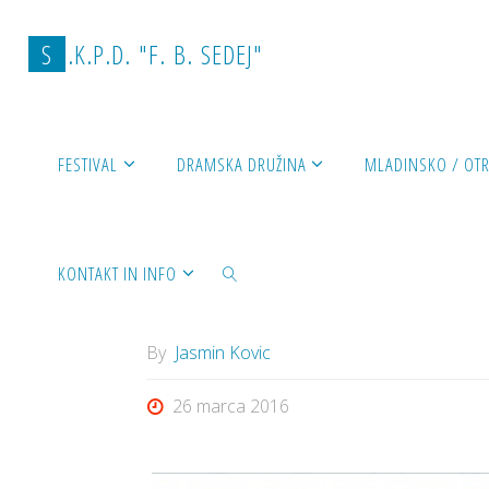
Skip
to
S
.
K
.
P
.
D
.
"
F
.
B
.
S
E
D
E
J
"
content
Home
SPLOŠNO DELOVANJE
Beseda izraz 
FESTIVAL
DRAMSKA DRUŽINA
MLADINSKO / OT
SPLOŠNO DELOVANJE
KONTAKT IN INFO
Beseda izraz mik
By
Jasmin Kovic
SEARCH
26 marca 2016