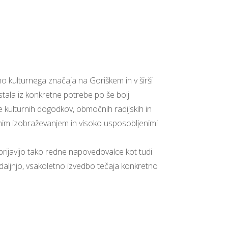
šno kulturnega značaja na Goriškem in v širši
stala iz konkretne potrebe po še bolj
 kulturnih dogodkov, območnih radijskih in
iranim izobraževanjem in visoko usposobljenimi
prijavijo tako redne napovedovalce kot tudi
adaljnjo, vsakoletno izvedbo tečaja konkretno