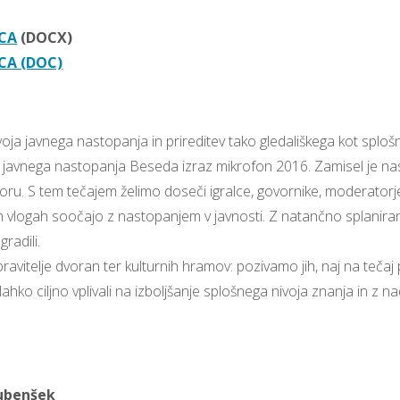
ICA
(DOCX)
CA (DOC)
nivoja javnega nastopanja in prireditev tako gledališkega kot splo
ja javnega nastopanja Beseda izraz mikrofon 2016. Zamisel je na
ru. S tem tečajem želimo doseči igralce, govornike, moderatorje
zličnih vlogah soočajo z nastopanjem v javnosti. Z natančno splan
radili.
vitelje dvoran ter kulturnih hramov: pozivamo jih, naj na tečaj 
ko ciljno vplivali na izboljšanje splošnega nivoja znanja in z n
Gubenšek