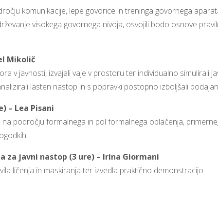
očju komunikacije, lepe govorice in treninga govornega aparata. 
ževanje visokega govornega nivoja, osvojili bodo osnove pravilne
el Mikolič
ora v javnosti, izvajali vaje v prostoru ter individualno simuliral
izirali lasten nastop in s popravki postopno izboljšali podajan
e) – Lea Pisani
la na področju formalnega in pol formalnega oblačenja, primerneg
dogodkih.
a za javni nastop (3 ure) – Irina Giormani
ila ličenja in maskiranja ter izvedla praktično demonstracijo.