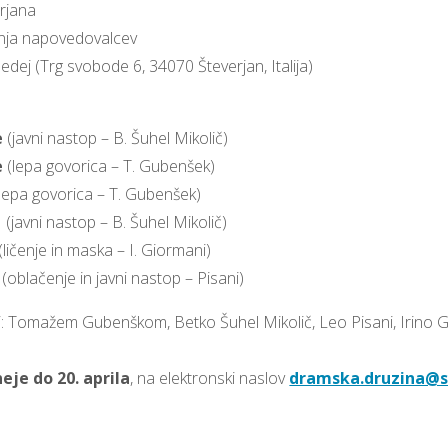
rjana
anja napovedovalcev
edej (Trg svobode 6, 34070 Števerjan, Italija)
e
(javni nastop – B. Šuhel Mikolič)
e
(lepa govorica – T. Gubenšek)
lepa govorica – T. Gubenšek)
e
(javni nastop – B. Šuhel Mikolič)
(ličenje in maska – I. Giormani)
(oblačenje in javni nastop – Pisani)
i: Tomažem Gubenškom, Betko Šuhel Mikolič, Leo Pisani, Irino G
eje do 20. aprila
, na elektronski naslov
dramska.druzina@s