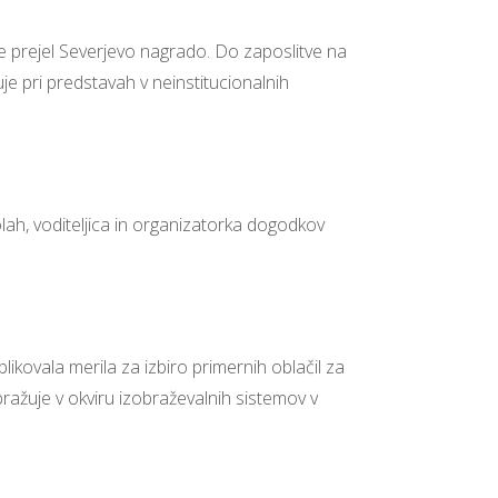
 je prejel Severjevo nagrado. Do zaposlitve na
je pri predstavah v neinstitucionalnih
šolah, voditeljica in organizatorka dogodkov
blikovala merila za izbiro primernih oblačil za
obražuje v okviru izobraževalnih sistemov v