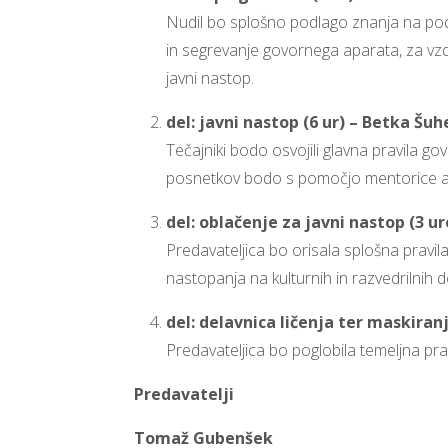
Nudil bo splošno podlago znanja na podr
in segrevanje govornega aparata, za vzdr
javni nastop.
del: javni nastop (6 ur) – Betka Šuh
Tečajniki bodo osvojili glavna pravila gov
posnetkov bodo s pomočjo mentorice anal
del: oblačenje za javni nastop (3 ur
Predavateljica bo orisala splošna pravi
nastopanja na kulturnih in razvedrilnih 
del: delavnica ličenja ter maskiranj
Predavateljica bo poglobila temeljna prav
Predavatelji
Tomaž Gubenšek