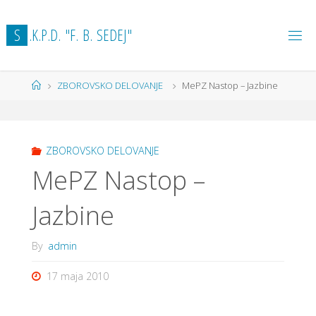
Skip
to
S
.
K
.
P
.
D
.
"
F
.
B
.
S
E
D
E
J
"
content
Home
ZBOROVSKO DELOVANJE
MePZ Nastop – Jazbine
ZBOROVSKO DELOVANJE
MePZ Nastop –
Jazbine
By
admin
17 maja 2010