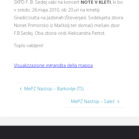
SKPD F. B. Sedej vabi na koncert
NOTE V KLETI
, ki bo
v sredo, 26.maja 2010, ob 20.uri na kmetiji
Gradis’ciutta na Jazbinah (Števerjan). Sodelujeta zbora
Nonet Primorsko iz Mačkolj ter domači mešani zbor
F.B.Sedej. Oba zbora vodi Aleksandra Pertot.
Toplo vabljeni!
Visualizzazione ingrandita della mappa
MePZ Nastop – Barkovlje (TS)
MePZ Nastop – Salež